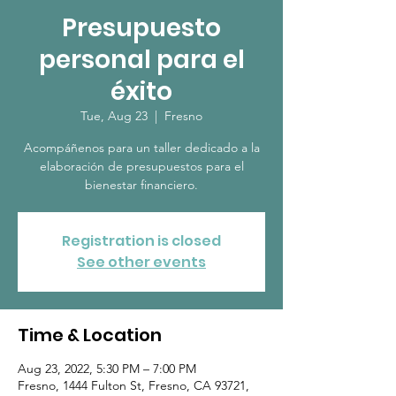
Presupuesto
personal para el
éxito
Tue, Aug 23
  |  
Fresno
Acompáñenos para un taller dedicado a la
elaboración de presupuestos para el
bienestar financiero.
Registration is closed
See other events
Time & Location
Aug 23, 2022, 5:30 PM – 7:00 PM
Fresno, 1444 Fulton St, Fresno, CA 93721,